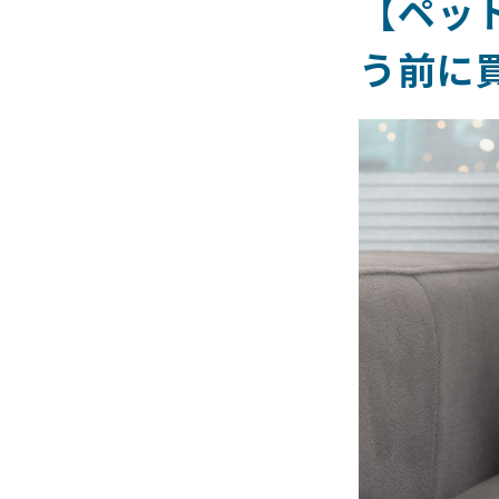
【ペッ
う前に