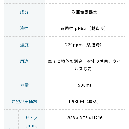
成分
次亜塩素酸水
液性
弱酸性 pH6.5（製造時）
濃度
220ppm（製造時）
用途
空間と物体の消臭。物体の除菌、ウイ
※
ルス除去
容量
500ml
希望小売価格
1,980円（税込）
サイズ
W88×D75×H216
（mm）